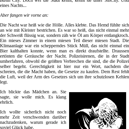
Ba
sin City. Doch wer die Stadt kennt, kennt sie unter SinCity. Und
eines Nachts...
Aber fangen wir vorne an:
Die Nacht war heiß wie die Hölle. Alles klebte. Das Hemd fühlte sich
an wie mit Kleister bestrichen. Es war so heiß, das nicht einmal mehr
der Schweiß flüssig war, sondern zäh wie Öl am Körper entlangkroch.
Ein mieses Zimmer in einem miesen Teil dieser miesen Stadt. Die
Klimaanlage war ein schepperndes Stück Müll, das nicht einmal ein
Bier kalthalten konnte, wenn man es direkt draufstellte. Draussen
ertönten die Geräusche der Nacht. Polizeisirenen, die in der Stadt
umherfahren, obwohl die größten Verbrechen die sind, die die Polizei
selber begeht. Gerechtigkeit ist hier nur ein Wort, nachdem die
schreien, die die Macht haben, die Gesetze zu kaufen. Dem Rest fehlt
die Luft, weil der Arm des Gesetzes sich um ihre schutzlosen Kehlen
legt.
Ich blickte das Mädchen an. Sie
sagte, sie wolle mich. Es klang
ehrlich.
Ich wollte sicherlich nicht noch
mehr Zeit verschwenden darüber
nachzudenken, warum gerade ich
soviel Glück habe.