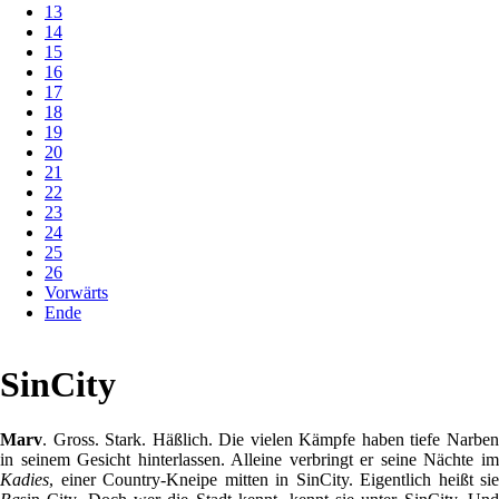
13
14
15
16
17
18
19
20
21
22
23
24
25
26
Vorwärts
Ende
SinCity
Marv
. Gross. Stark. Häßlich. Die vielen Kämpfe haben tiefe Narben
in seinem Gesicht hinterlassen. Alleine verbringt er seine Nächte im
Kadies
, einer Country-Kneipe mitten in SinCity. Eigentlich heißt sie