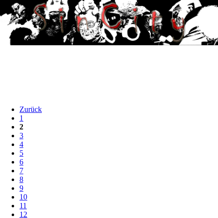
Zurück
1
2
3
4
5
6
7
8
9
10
11
12