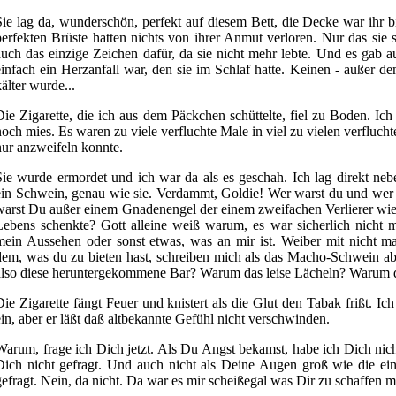
Sie lag da, wunderschön, perfekt auf diesem Bett, die Decke war ihr b
perfekten Brüste hatten nichts von ihrer Anmut verloren. Nur das sie
auch das einzige Zeichen dafür, da sie nicht mehr lebte. Und es gab a
einfach ein Herzanfall war, den sie im Schlaf hatte. Keinen - außer
kälter wurde...
Die Zigarette, die ich aus dem Päckchen schüttelte, fiel zu Boden. Ich
noch mies. Es waren zu viele verfluchte Male in viel zu vielen verflucht
nur anzweifeln konnte.
Sie wurde ermordet und ich war da als es geschah. Ich lag direkt neb
ein Schwein, genau wie sie. Verdammt, Goldie! Wer warst du und wer 
warst Du außer einem Gnadenengel der einem zweifachen Verlierer wie
Lebens schenkte? Gott alleine weiß warum, es war sicherlich nicht 
mein Aussehen oder sonst etwas, was an mir ist. Weiber mit nicht m
dem, was du zu bieten hast, schreiben mich als das Macho-Schwein ab
also diese heruntergekommene Bar? Warum das leise Lächeln? Warum d
Die Zigarette fängt Feuer und knistert als die Glut den Tabak frißt. Ic
ein, aber er läßt daß altbekannte Gefühl nicht verschwinden.
Warum, frage ich Dich jetzt. Als Du Angst bekamst, habe ich Dich nicht
Dich nicht gefragt. Und auch nicht als Deine Augen groß wie die ei
gefragt. Nein, da nicht. Da war es mir scheißegal was Dir zu schaffen m