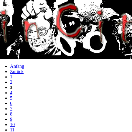
Anfang
Zurück
1
2
3
4
5
6
7
8
9
10
11