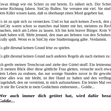
Etwas dringt wie ein Schrei zu mir herein. Es nähert sich. Der Schrei
meine Richtung fahren. SinCity Bullen. Sie verraten mir viel. Sie sin
dem Killer wissen kann, daß es überhaupt einen Mord gegeben hat.
Es ist zu spät sich zu verstecken. Und es hat auch keinen Zweck, den 
SinCity waren schon so manches mal hinter mir her, meistens zu Rech
machen, mich am Leben zu lassen. Ich bin kein braver Bürger. Kein V
Stadt haben will. Mehr jemand, den man am liebsten von den Schuhen k
Gully spült. Wenn es in SinCity eine Stadtreinigung gäbe. Verdammt.
Es gibt diesmal keinen Grund leise zu spielen.
Es gibt diesmal keinen Grund nach anderen Regeln als nach meinen zu s
Ich greife meinen Trenchcoat und ziehe den Gürtel straff. Ein letztesmal
ich meinen Blick über diese göttliche Frau gleiten, versuche noch etw
dem Leben zu erahnen, das nur wenige Stunden zuvor in ihr gewohn
Aber alles was mir bleibt, ist ihre Hand zu halten und den verflie
Engelsduft, den sie verströmt, in mich aufzunehmen. Ein letztes Mal ve
ich mir Ihr Gesicht in mein Gedächtnis einbrennen... Goldie...
Wer auch immer dich getötet hat, wird dafür bezah
Goldie...