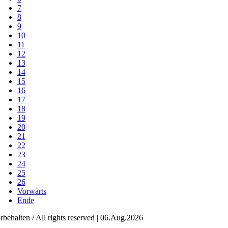
7
8
9
10
11
12
13
14
15
16
17
18
19
20
21
22
23
24
25
26
Vorwärts
Ende
behalten / All rights reserved | 06.Aug.2026