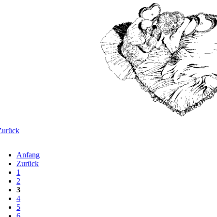
Zurück
Anfang
Zurück
1
2
3
4
5
6