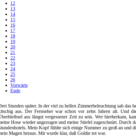
12
13
14
15
16
17
18
19
20
21
22
23
24
25
26
Vorwärts
Ende
Drei Stunden später. In der viel zu hellen Zimmerbeleuchtung sah das he
kitschig aus. Der Fernseher war schon vor zehn Jahren alt. Und di
Überbleibsel aus längst vergessener Zeit zu sein. Wer hierherkam, kam
meine Hose wieder angezogen und meine Stiefel zugeschnürt. Durch da
Stundenhotels. Mein Kopf fühlte sich einige Nummer zu groß an und dies
mein Magen heraus. Mir wurde klar, daß Goldie tot war.