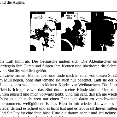
Und die Augen.
Die Luft kühlt ab. Die Geräusche ändern sich. Die Aktentaschen u
verriegeln ihre Türen und führen ihre Konten und überhören die Schre
wem SinCity wirklich gehört.
Ich ziehe meinen Mantel über und finde mich in einer von diesen Stra
im Müll liegen, ohne daß jemand sie auch nur beachtet. Laßt sie der 
Hände zittern wie die eines kleinen Kindes vor Weihnachten. Die Jahre
Fleisch. Ich spüre wie das Blut durch meine Hände strömt. Und d
Ohren pulsiert und mich vorwärts treibt. Und mir sagt, daß ich nie wied
Es ist es auch nicht wert nur einen Gedanken daran zu verschwende
übernommen. weißglühend ist das Biest in mir wieder da, welches i
wieder da und es schreit und es lacht laut und es lebt in all diesem süße
Und SinCity ist eine fette böse Hure die darum bettelt und ich nehme 