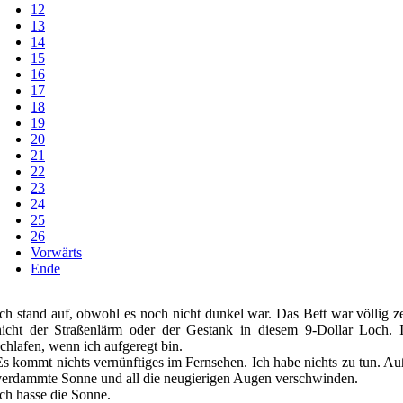
12
13
14
15
16
17
18
19
20
21
22
23
24
25
26
Vorwärts
Ende
Ich stand auf, obwohl es noch nicht dunkel war. Das Bett war völlig z
nicht der Straßenlärm oder der Gestank in diesem 9-Dollar Loch. I
schlafen, wenn ich aufgeregt bin.
Es kommt nichts vernünftiges im Fernsehen. Ich habe nichts zu tun. Au
verdammte Sonne und all die neugierigen Augen verschwinden.
Ich hasse die Sonne.