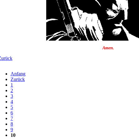
Amen.
Zurück
Anfang
Zurück
1
2
3
4
5
6
7
8
9
10