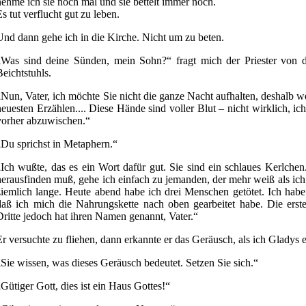
nehme ich sie noch mal und sie bettelt immer noch.
Es tut verflucht gut zu leben.
Und dann gehe ich in die Kirche. Nicht um zu beten.
„Was sind deine Sünden, mein Sohn?“ fragt mich der Priester von d
Beichtstuhls.
„Nun, Vater, ich möchte Sie nicht die ganze Nacht aufhalten, deshalb w
neuesten Erzählen.... Diese Hände sind voller Blut – nicht wirklich, i
vorher abzuwischen.“
„Du sprichst in Metaphern.“
„Ich wußte, das es ein Wort dafür gut. Sie sind ein schlaues Kerlchen
herausfinden muß, gehe ich einfach zu jemanden, der mehr weiß als ich
ziemlich lange. Heute abend habe ich drei Menschen getötet. Ich habe 
daß ich mich die Nahrungskette nach oben gearbeitet habe. Die erst
Dritte jedoch hat ihren Namen genannt, Vater.“
Er versuchte zu fliehen, dann erkannte er das Geräusch, als ich Gladys en
„Sie wissen, was dieses Geräusch bedeutet. Setzen Sie sich.“
„Gütiger Gott, dies ist ein Haus Gottes!“