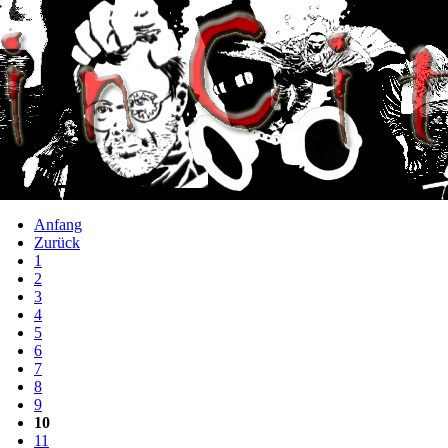
Anfang
Zurück
1
2
3
4
5
6
7
8
9
10
11