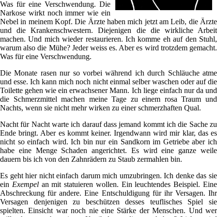
Was für eine Verschwendung. Die
Narkose wirkt noch immer wie ein
Nebel in meinem Kopf. Die Ärzte haben mich jetzt am Leib, die Ärzte
und die Krankenschwestern. Diejenigen die die wirkliche Arbeit
machen. Und mich wieder restaurieren. Ich komme eh auf den Stuhl,
warum also die Mühe? Jeder weiss es. Aber es wird trotzdem gemacht.
Was für eine Verschwendung.
Die Monate rasen nur so vorbei während ich durch Schläuche atme
und esse. Ich kann mich noch nicht einmal selber waschen oder auf die
Toilette gehen wie ein erwachsener Mann. Ich liege einfach nur da und
die Schmerzmittel machen meine Tage zu einem rosa Traum und
Nachts, wenn sie nicht mehr wirken zu einer schmerzhaften Qual.
Nacht für Nacht warte ich darauf dass jemand kommt ich die Sache zu
Ende bringt. Aber es kommt keiner. Irgendwann wird mir klar, das es
nicht so einfach wird. Ich bin nur ein Sandkorn im Getriebe aber ich
habe eine Menge Schaden angerichtet. Es wird eine ganze weile
dauern bis ich von den Zahnrädern zu Staub zermahlen bin.
Es geht hier nicht einfach darum mich umzubringen. Ich denke das sie
ein
Exempel
an mit statuieren wollen. Ein leuchtendes Beispiel. Ein
Abschreckung für andere. Eine Entschuldigung für ihr Versagen. Ihr
Versagen denjenigen zu beschützen desses teuflisches Spiel sie
spielten. Einsicht war noch nie eine Stärke der Menschen. Und wer