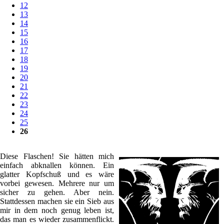
12
13
14
15
16
17
18
19
20
21
22
23
24
25
26
Diese Flaschen! Sie hätten mich
einfach abknallen können. Ein
glatter Kopfschuß und es wäre
vorbei gewesen. Mehrere nur um
sicher zu gehen. Aber nein.
Stattdessen machen sie ein Sieb aus
mir in dem noch genug leben ist,
das man es wieder zusammenflickt.