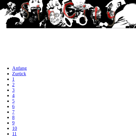
Anfang
Zurück
1
2
3
4
5
6
7
8
9
10
11