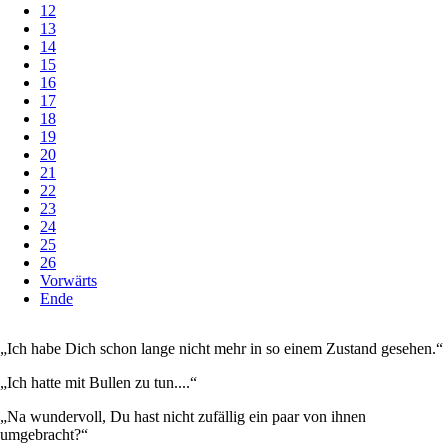
12
13
14
15
16
17
18
19
20
21
22
23
24
25
26
Vorwärts
Ende
„Ich habe Dich schon lange nicht mehr in so einem Zustand gesehen.“
„Ich hatte mit Bullen zu tun....“
„Na wundervoll, Du hast nicht zufällig ein paar von ihnen
umgebracht?“