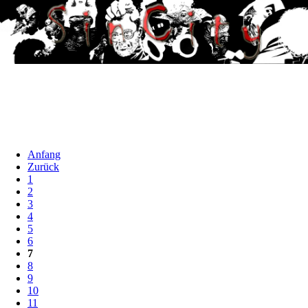
Anfang
Zurück
1
2
3
4
5
6
7
8
9
10
11