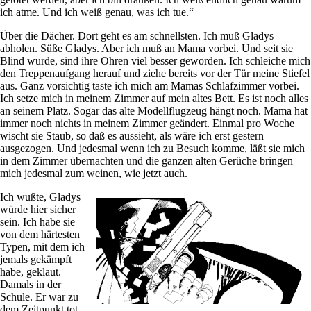
ich atme. Und ich weiß genau, was ich tue.“
Über die Dächer. Dort geht es am schnellsten. Ich muß Gladys
abholen. Süße Gladys. Aber ich muß an Mama vorbei. Und seit sie
Blind wurde, sind ihre Ohren viel besser geworden. Ich schleiche mich
den Treppenaufgang herauf und ziehe bereits vor der Tür meine Stiefel
aus. Ganz vorsichtig taste ich mich am Mamas Schlafzimmer vorbei.
Ich setze mich in meinem Zimmer auf mein altes Bett. Es ist noch alles
an seinem Platz. Sogar das alte Modellflugzeug hängt noch. Mama hat
immer noch nichts in meinem Zimmer geändert. Einmal pro Woche
wischt sie Staub, so daß es aussieht, als wäre ich erst gestern
ausgezogen. Und jedesmal wenn ich zu Besuch komme, läßt sie mich
in dem Zimmer übernachten und die ganzen alten Gerüche bringen
mich jedesmal zum weinen, wie jetzt auch.
Ich wußte, Gladys
würde hier sicher
sein. Ich habe sie
von dem härtesten
Typen, mit dem ich
jemals gekämpft
habe, geklaut.
Damals in der
Schule. Er war zu
dem Zeitpunkt tot,