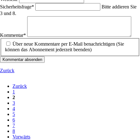
Pflichtfeld
Sicherheitsfrage
*
Bitte addieren Sie
3 und 8.
Pflichtfeld
Kommentar
*
Über neue Kommentare per E-Mail benachrichtigen (Sie
können das Abonnement jederzeit beenden)
Kommentar absenden
Zurück
Zurück
1
2
3
4
5
6
7
8
Vorwärts