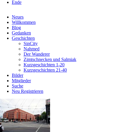
Ende
Navigation
Neues
überspringen
Willkommen
Blog
Gedanken
Geschichten
SinCity
Nahmed
Der Wanderer
Zimtschnecken und Salmiak
Kurzgeschichten 1-20
Kurzgeschichten 21-40
Bilder
Mitglieder
Suche
Neu Registrieren