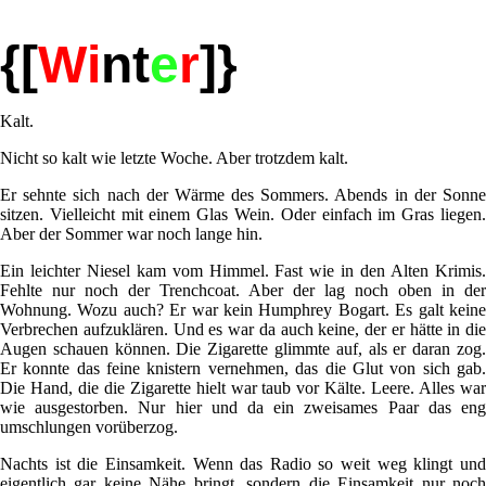
{[
Wi
nt
e
r
]}
Kalt.
Nicht so kalt wie letzte Woche. Aber trotzdem kalt.
Er sehnte sich nach der Wärme des Sommers. Abends in der Sonne
sitzen. Vielleicht mit einem Glas Wein. Oder einfach im Gras liegen.
Aber der Sommer war noch lange hin.
Ein leichter Niesel kam vom Himmel. Fast wie in den Alten Krimis.
Fehlte nur noch der Trenchcoat. Aber der lag noch oben in der
Wohnung. Wozu auch? Er war kein Humphrey Bogart. Es galt keine
Verbrechen aufzuklären. Und es war da auch keine, der er hätte in die
Augen schauen können. Die Zigarette glimmte auf, als er daran zog.
Er konnte das feine knistern vernehmen, das die Glut von sich gab.
Die Hand, die die Zigarette hielt war taub vor Kälte. Leere. Alles war
wie ausgestorben. Nur hier und da ein zweisames Paar das eng
umschlungen vorüberzog.
Nachts ist die Einsamkeit. Wenn das Radio so weit weg klingt und
eigentlich gar keine Nähe bringt, sondern die Einsamkeit nur noch