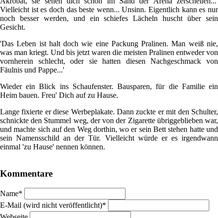
Akrobat, sie sehen dich schon im Sand der Arena zerschellen...'
Vielleicht ist es doch das beste wenn... Unsinn. Eigentlich kann es nur
noch besser werden, und ein schiefes Lächeln huscht über sein
Gesicht.
'Das Leben ist halt doch wie eine Packung Pralinen. Man weiß nie,
was man kriegt. Und bis jetzt waren die meisten Pralinen entweder von
vornherein schlecht, oder sie hatten diesen Nachgeschmack von
Fäulnis und Pappe...'
Wieder ein Blick ins Schaufenster. Bausparen, für die Familie ein
Heim bauen. Freu' Dich auf zu Hause.
Lange fixierte er diese Werbeplakate. Dann zuckte er mit den Schulter,
schnickte den Stummel weg, der von der Zigarette übriggeblieben war,
und machte sich auf den Weg dorthin, wo er sein Bett stehen hatte und
sein Namensschild an der Tür. Vielleicht würde er es irgendwann
einmal 'zu Hause' nennen können.
Kommentare
Pflichtfeld
Name
*
Pflichtfeld
E-Mail (wird nicht veröffentlicht)
*
Webseite