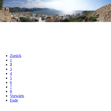
Zurück
1
2
3
4
5
6
7
8
Vorwärts
Ende