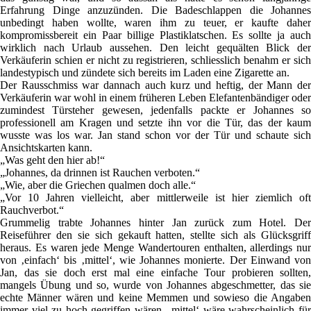
Erfahrung Dinge anzuzünden. Die Badeschlappen die Johannes
unbedingt haben wollte, waren ihm zu teuer, er kaufte daher
kompromissbereit ein Paar billige Plastiklatschen. Es sollte ja auch
wirklich nach Urlaub aussehen. Den leicht gequälten Blick der
Verkäuferin schien er nicht zu registrieren, schliesslich benahm er sich
landestypisch und zündete sich bereits im Laden eine Zigarette an.
Der Rausschmiss war dannach auch kurz und heftig, der Mann der
Verkäuferin war wohl in einem früheren Leben Elefantenbändiger oder
zumindest Türsteher gewesen, jedenfalls packte er Johannes so
professionell am Kragen und setzte ihn vor die Tür, das der kaum
wusste was los war. Jan stand schon vor der Tür und schaute sich
Ansichtskarten kann.
„Was geht den hier ab!“
„Johannes, da drinnen ist Rauchen verboten.“
„Wie, aber die Griechen qualmen doch alle.“
„Vor 10 Jahren vielleicht, aber mittlerweile ist hier ziemlich oft
Rauchverbot.“
Grummelig trabte Johannes hinter Jan zurück zum Hotel. Der
Reiseführer den sie sich gekauft hatten, stellte sich als Glücksgriff
heraus. Es waren jede Menge Wandertouren enthalten, allerdings nur
von ‚einfach‘ bis ‚mittel‘, wie Johannes monierte. Der Einwand von
Jan, das sie doch erst mal eine einfache Tour probieren sollten,
mangels Übung und so, wurde von Johannes abgeschmetter, das sie
echte Männer wären und keine Memmen und sowieso die Angaben
immer viel zu hoch gegriffen wären, ‚mittel‘ wäre wahrscheinlich für