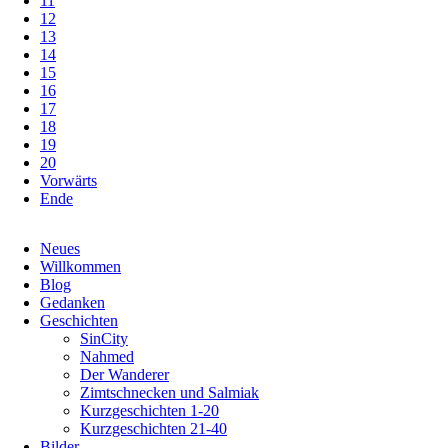
11
12
13
14
15
16
17
18
19
20
Vorwärts
Ende
Navigation
Neues
überspringen
Willkommen
Blog
Gedanken
Geschichten
SinCity
Nahmed
Der Wanderer
Zimtschnecken und Salmiak
Kurzgeschichten 1-20
Kurzgeschichten 21-40
Bilder