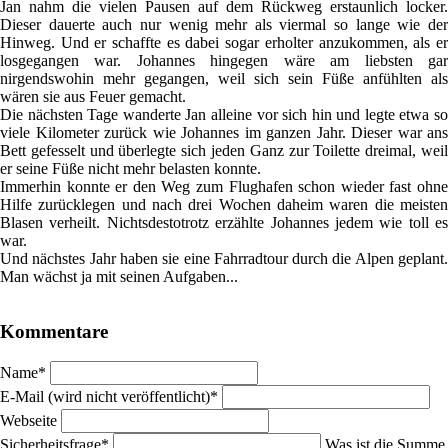
Jan nahm die vielen Pausen auf dem Rückweg erstaunlich locker.
Dieser dauerte auch nur wenig mehr als viermal so lange wie der
Hinweg. Und er schaffte es dabei sogar erholter anzukommen, als er
losgegangen war. Johannes hingegen wäre am liebsten gar
nirgendswohin mehr gegangen, weil sich sein Füße anfühlten als
wären sie aus Feuer gemacht.
Die nächsten Tage wanderte Jan alleine vor sich hin und legte etwa so
viele Kilometer zurück wie Johannes im ganzen Jahr. Dieser war ans
Bett gefesselt und überlegte sich jeden Ganz zur Toilette dreimal, weil
er seine Füße nicht mehr belasten konnte.
Immerhin konnte er den Weg zum Flughafen schon wieder fast ohne
Hilfe zurücklegen und nach drei Wochen daheim waren die meisten
Blasen verheilt. Nichtsdestotrotz erzählte Johannes jedem wie toll es
war.
Und nächstes Jahr haben sie eine Fahrradtour durch die Alpen geplant.
Man wächst ja mit seinen Aufgaben...
Kommentare
Pflichtfeld
Name
*
Pflichtfeld
E-Mail (wird nicht veröffentlicht)
*
Webseite
Pflichtfeld
Sicherheitsfrage
*
Was ist die Summe