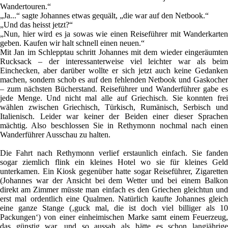
Wandertouren.“
„Ja...“ sagte Johannes etwas gequält, „die war auf den Netbook.“
„Und das heisst jetzt?“
„Nun, hier wird es ja sowas wie einen Reiseführer mit Wanderkarten
geben. Kaufen wir halt schnell einen neuen.“
Mit Jan im Schlepptau schritt Johannes mit dem wieder eingeräumten
Rucksack – der interessanterweise viel leichter war als beim
Einchecken, aber darüber wollte er sich jetzt auch keine Gedanken
machen, sondern schob es auf den fehlenden Netbook und Gaskocher
– zum nächsten Bücherstand. Reiseführer und Wanderführer gabe es
jede Menge. Und nicht mal alle auf Griechisch. Sie konnten frei
wählen zwischen Griechisch, Türkisch, Rumänisch, Serbisch und
Italienisch. Leider war keiner der Beiden einer dieser Sprachen
mächtig. Also beschlossen Sie in Rethymonn nochmal nach einen
Wanderführer Ausschau zu halten.
Die Fahrt nach Rethymonn verlief erstaunlich einfach. Sie fanden
sogar ziemlich flink ein kleines Hotel wo sie für kleines Geld
unterkamen. Ein Kiosk gegenüber hatte sogar Reiseführer, Zigaretten
(Johannes war der Ansicht bei dem Wetter und bei einem Balkon
direkt am Zimmer müsste man einfach es den Griechen gleichtun und
erst mal ordentlich eine Qualmen. Natürlich kaufte Johannes gleich
eine ganze Stange (‚guck mal, die ist doch viel billiger als 10
Packungen‘) von einer einheimischen Marke samt einem Feuerzeug,
das günstig war, und so aussah als hätte es schon langjährige