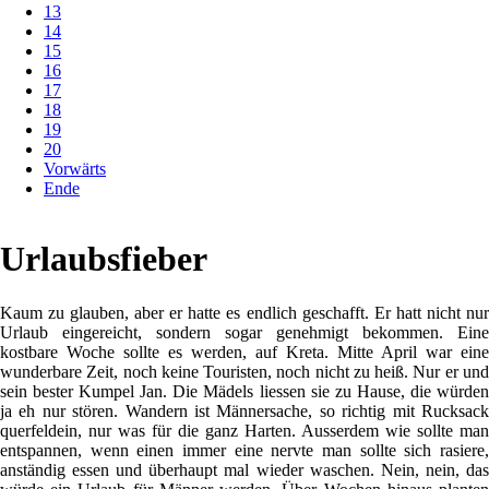
13
14
15
16
17
18
19
20
Vorwärts
Ende
Urlaubsfieber
Kaum zu glauben, aber er hatte es endlich geschafft. Er hatt nicht nur
Urlaub eingereicht, sondern sogar genehmigt bekommen. Eine
kostbare Woche sollte es werden, auf Kreta. Mitte April war eine
wunderbare Zeit, noch keine Touristen, noch nicht zu heiß. Nur er und
sein bester Kumpel Jan. Die Mädels liessen sie zu Hause, die würden
ja eh nur stören. Wandern ist Männersache, so richtig mit Rucksack
querfeldein, nur was für die ganz Harten. Ausserdem wie sollte man
entspannen, wenn einen immer eine nervte man sollte sich rasiere,
anständig essen und überhaupt mal wieder waschen. Nein, nein, das