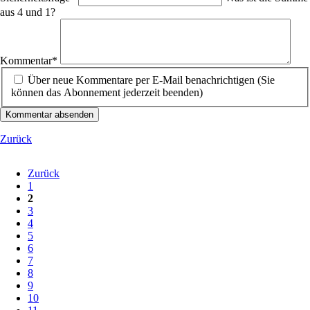
aus 4 und 1?
Pflichtfeld
Kommentar
*
Über neue Kommentare per E-Mail benachrichtigen (Sie
können das Abonnement jederzeit beenden)
Kommentar absenden
Zurück
Zurück
1
2
3
4
5
6
7
8
9
10