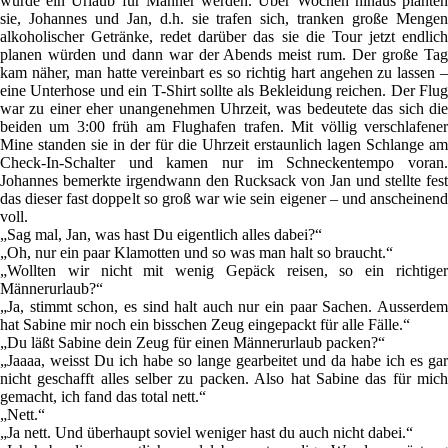
würde ein Urlaub für Männer werden. Über Wochen hinaus planten
sie, Johannes und Jan, d.h. sie trafen sich, tranken große Mengen
alkoholischer Getränke, redet darüber das sie die Tour jetzt endlich
planen würden und dann war der Abends meist rum. Der große Tag
kam näher, man hatte vereinbart es so richtig hart angehen zu lassen –
eine Unterhose und ein T-Shirt sollte als Bekleidung reichen. Der Flug
war zu einer eher unangenehmen Uhrzeit, was bedeutete das sich die
beiden um 3:00 früh am Flughafen trafen. Mit völlig verschlafener
Mine standen sie in der für die Uhrzeit erstaunlich lagen Schlange am
Check-In-Schalter und kamen nur im Schneckentempo voran.
Johannes bemerkte irgendwann den Rucksack von Jan und stellte fest
das dieser fast doppelt so groß war wie sein eigener – und anscheinend
voll.
„Sag mal, Jan, was hast Du eigentlich alles dabei?“
„Oh, nur ein paar Klamotten und so was man halt so braucht.“
„Wollten wir nicht mit wenig Gepäck reisen, so ein richtiger
Männerurlaub?“
„Ja, stimmt schon, es sind halt auch nur ein paar Sachen. Ausserdem
hat Sabine mir noch ein bisschen Zeug eingepackt für alle Fälle.“
„Du läßt Sabine dein Zeug für einen Männerurlaub packen?“
„Jaaaa, weisst Du ich habe so lange gearbeitet und da habe ich es gar
nicht geschafft alles selber zu packen. Also hat Sabine das für mich
gemacht, ich fand das total nett.“
„Nett.“
„Ja nett. Und überhaupt soviel weniger hast du auch nicht dabei.“