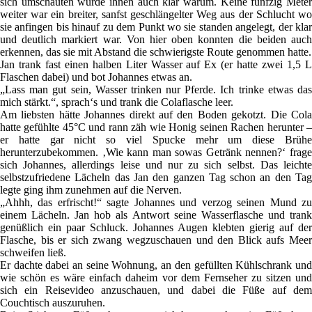
sich umschauten wurde ihnen auch klar warum. Keine fünfzig Meter
weiter war ein breiter, sanfst geschlängelter Weg aus der Schlucht wo
sie anfingen bis hinauf zu dem Punkt wo sie standen angelegt, der klar
und deutlich markiert war. Von hier oben konnten die beiden auch
erkennen, das sie mit Abstand die schwierigste Route genommen hatte.
Jan trank fast einen halben Liter Wasser auf Ex (er hatte zwei 1,5 L
Flaschen dabei) und bot Johannes etwas an.
„Lass man gut sein, Wasser trinken nur Pferde. Ich trinke etwas das
mich stärkt.“, sprach‘s und trank die Colaflasche leer.
Am liebsten hätte Johannes direkt auf den Boden gekotzt. Die Cola
hatte gefühlte 45°C und rann zäh wie Honig seinen Rachen herunter –
er hatte gar nicht so viel Spucke mehr um diese Brühe
herunterzubekommen. ‚Wie kann man sowas Getränk nennen?‘ frage
sich Johannes, allerdings leise und nur zu sich selbst. Das leichte
selbstzufriedene Lächeln das Jan den ganzen Tag schon an den Tag
legte ging ihm zunehmen auf die Nerven.
„Ahhh, das erfrischt!“ sagte Johannes und verzog seinen Mund zu
einem Lächeln. Jan hob als Antwort seine Wasserflasche und trank
genüßlich ein paar Schluck. Johannes Augen klebten gierig auf der
Flasche, bis er sich zwang wegzuschauen und den Blick aufs Meer
schweifen ließ.
Er dachte dabei an seine Wohnung, an den gefüllten Kühlschrank und
wie schön es wäre einfach daheim vor dem Fernseher zu sitzen und
sich ein Reisevideo anzuschauen, und dabei die Füße auf dem
Couchtisch auszuruhen.