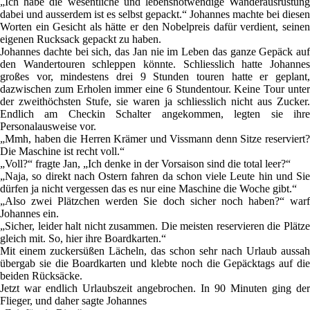
„Ich habe die wesentliche und lebensnotwendige Wanderausrüstung
dabei und ausserdem ist es selbst gepackt.“ Johannes machte bei diesen
Worten ein Gesicht als hätte er den Nobelpreis dafür verdient, seinen
eigenen Rucksack gepackt zu haben.
Johannes dachte bei sich, das Jan nie im Leben das ganze Gepäck auf
den Wandertouren schleppen könnte. Schliesslich hatte Johannes
großes vor, mindestens drei 9 Stunden touren hatte er geplant,
dazwischen zum Erholen immer eine 6 Stundentour. Keine Tour unter
der zweithöchsten Stufe, sie waren ja schliesslich nicht aus Zucker.
Endlich am Checkin Schalter angekommen, legten sie ihre
Personalausweise vor.
„Mmh, haben die Herren Krämer und Vissmann denn Sitze reserviert?
Die Maschine ist recht voll.“
„Voll?“ fragte Jan, „Ich denke in der Vorsaison sind die total leer?“
„Naja, so direkt nach Ostern fahren da schon viele Leute hin und Sie
dürfen ja nicht vergessen das es nur eine Maschine die Woche gibt.“
„Also zwei Plätzchen werden Sie doch sicher noch haben?“ warf
Johannes ein.
„Sicher, leider halt nicht zusammen. Die meisten reservieren die Plätze
gleich mit. So, hier ihre Boardkarten.“
Mit einem zuckersüßen Lächeln, das schon sehr nach Urlaub aussah
übergab sie die Boardkarten und klebte noch die Gepäcktags auf die
beiden Rücksäcke.
Jetzt war endlich Urlaubszeit angebrochen. In 90 Minuten ging der
Flieger, und daher sagte Johannes