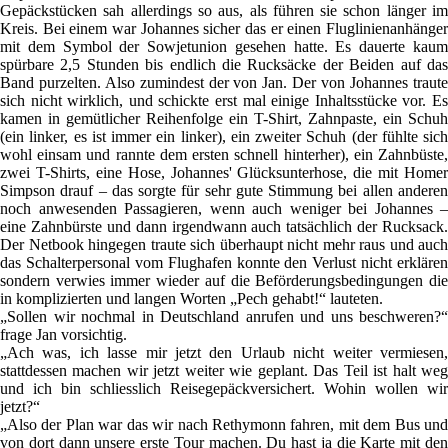
Gepäckstücken sah allerdings so aus, als führen sie schon länger im
Kreis. Bei einem war Johannes sicher das er einen Fluglinienanhänger
mit dem Symbol der Sowjetunion gesehen hatte. Es dauerte kaum
spürbare 2,5 Stunden bis endlich die Rucksäcke der Beiden auf das
Band purzelten. Also zumindest der von Jan. Der von Johannes traute
sich nicht wirklich, und schickte erst mal einige Inhaltsstücke vor. Es
kamen in gemütlicher Reihenfolge ein T-Shirt, Zahnpaste, ein Schuh
(ein linker, es ist immer ein linker), ein zweiter Schuh (der fühlte sich
wohl einsam und rannte dem ersten schnell hinterher), ein Zahnbüste,
zwei T-Shirts, eine Hose, Johannes' Glücksunterhose, die mit Homer
Simpson drauf – das sorgte für sehr gute Stimmung bei allen anderen
noch anwesenden Passagieren, wenn auch weniger bei Johannes –
eine Zahnbürste und dann irgendwann auch tatsächlich der Rucksack.
Der Netbook hingegen traute sich überhaupt nicht mehr raus und auch
das Schalterpersonal vom Flughafen konnte den Verlust nicht erklären
sondern verwies immer wieder auf die Beförderungsbedingungen die
in komplizierten und langen Worten „Pech gehabt!“ lauteten.
„Sollen wir nochmal in Deutschland anrufen und uns beschweren?“
frage Jan vorsichtig.
„Ach was, ich lasse mir jetzt den Urlaub nicht weiter vermiesen,
stattdessen machen wir jetzt weiter wie geplant. Das Teil ist halt weg
und ich bin schliesslich Reisegepäckversichert. Wohin wollen wir
jetzt?“
„Also der Plan war das wir nach Rethymonn fahren, mit dem Bus und
von dort dann unsere erste Tour machen. Du hast ja die Karte mit den