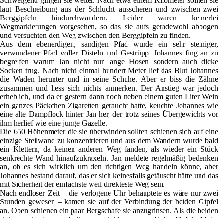
Schweigend gingen sie weiter. Nach etwa einem Kilometer sollten sie
laut Beschreibung aus der Schlucht ausscheren und zwischen zwei
Berggipfeln hindurchwandern. Leider waren keinerlei
Wegmarkierungen vorgesehen, so das sie aufs geradewohl abbogen
und versuchten den Weg zwischen den Berggipfeln zu finden.
Aus dem ebenerdigen, sandigen Pfad wurde ein sehr steiniger,
verwundener Pfad voller Disteln und Gestrüpp. Johannes fing an zu
begreifen warum Jan nicht nur lange Hosen sondern auch dicke
Socken trug. Nach nicht einmal hundert Meter lief das Blut Johannes
die Waden herunter und in seine Schuhe. Aber er biss die Zähne
zusammen und liess sich nichts anmerken. Der Anstieg war jedoch
erheblich, und da er gestern dann noch neben einem guten Liter Wein
ein ganzes Päckchen Zigaretten geraucht hatte, keuchte Johannes wie
eine alte Dampflock hinter Jan her, der trotz seines Übergewichts vor
ihm herlief wie eine junge Gazelle.
Die 650 Höhenmeter die sie überwinden sollten schienen sich auf eine
einzige Steilwand zu konzentrieren und aus dem Wandern wurde bald
ein Klettern, da keinen anderen Weg fanden, als wieder ein Stück
senkrechte Wand hinaufzukraxeln. Jan meldete regelmäßig bedenken
an, ob es sich wirklich um den richtigen Weg handeln könne, aber
Johannes bestand darauf, das er sich keinesfalls getäuscht hätte und das
mit Sicherheit der einfachste weil direkteste Weg sein.
Nach endloser Zeit – die verlogene Uhr behauptete es wäre nur zwei
Stunden gewesen – kamen sie auf der Verbindung der beiden Gipfel
an. Oben schienen ein paar Bergschafe sie anzugrinsen. Als die beiden