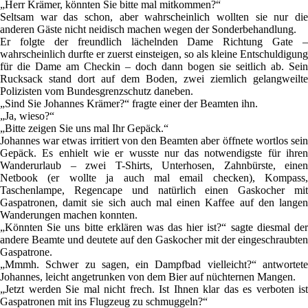
„Herr Krämer, könnten Sie bitte mal mitkommen?“
Seltsam war das schon, aber wahrscheinlich wollten sie nur die
anderen Gäste nicht neidisch machen wegen der Sonderbehandlung.
Er folgte der freundlich lächelnden Dame Richtung Gate –
wahrscheinlich durfte er zuerst einsteigen, so als kleine Entschuldigung
für die Dame am Checkin – doch dann bogen sie seitlich ab. Sein
Rucksack stand dort auf dem Boden, zwei ziemlich gelangweilte
Polizisten vom Bundesgrenzschutz daneben.
„Sind Sie Johannes Krämer?“ fragte einer der Beamten ihn.
„Ja, wieso?“
„Bitte zeigen Sie uns mal Ihr Gepäck.“
Johannes war etwas irritiert von den Beamten aber öffnete wortlos sein
Gepäck. Es enhielt wie er wusste nur das notwendigste für ihren
Wanderurlaub – zwei T-Shirts, Unterhosen, Zahnbürste, einen
Netbook (er wollte ja auch mal email checken), Kompass,
Taschenlampe, Regencape und natürlich einen Gaskocher mit
Gaspatronen, damit sie sich auch mal einen Kaffee auf den langen
Wanderungen machen konnten.
„Könnten Sie uns bitte erklären was das hier ist?“ sagte diesmal der
andere Beamte und deutete auf den Gaskocher mit der eingeschraubten
Gaspatrone.
„Mmmh. Schwer zu sagen, ein Dampfbad vielleicht?“ antwortete
Johannes, leicht angetrunken von dem Bier auf nüchternen Mangen.
„Jetzt werden Sie mal nicht frech. Ist Ihnen klar das es verboten ist
Gaspatronen mit ins Flugzeug zu schmuggeln?“