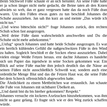
Beim Stichwort Füße schaute er an sich herunter. An seine Füße hatte
er ja schon länger nicht mehr gedacht, die Beine taten ab den Knien
abwärts so weh, das er ganz vergessen hatte das da noch Füße dran
waren. Um den Füßen etwas gutes zu tun beschloß Johannes die
Schuhe auszuziehen. Jan sah ihn kurz an und meinte „Das würde ich
nicht tun.“
„Und wieso bitteschön nicht?“ frage Johannes zurück, den rechten
Schuh schon fast ausgezogen.
„Weil deine Füße dann wahrscheinlich anschwellen und Du die
Schuhe nicht mehr anbekommst.“
„Unfug“ sprach Johannes und hatte beide Schuhe ausgezogen. Es war
ein herrlich kühlendes Gefühl die naßgeschwitzen Füße in den Wind
zu halten. Sogleich beschloß er die Socken ebeso auszuziehen. Dabei
vielen einige Weiße Fetzen heraus. erst dachte Johannes es handelte
sich um Papier das irgendwie in seine Socken gekommen war. Ein
Blick auf seine Füße machte ihm jedoch deutlich das die Nässe an
seinen Füßen nicht ausschließlich Schweiß war, sondern auch eine
ordentliche Menge Blut und das die Fetzen Haut war, die seine Füße
bei dem Schreck offensichtlich abgeworfen hatte.
Die Ähnlichkeit zu einem Mettbrötchen war erstaunlich. Jan schaute
die Fuße von Johannes mit sichtbarer Übelkeit an.
„Und damit bist du bis hierher gekommen? Respekt.“
Johannes versuche ein lockeres Axelzucken hinzubekommen, was ihm
nicht so ganz gelang. Er fragte sich wie er den Weg zurück schaffen
würde.