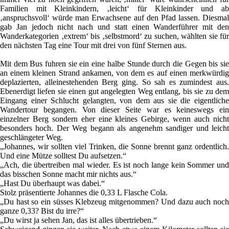
Familien mit Kleinkindern, ‚leicht‘ für Kleinkinder und ab
‚anspruchsvoll‘ würde man Erwachsene auf den Pfad lassen. Diesmal
gab Jan jedoch nicht nach und statt einen Wanderführer mit den
Wanderkategorien ‚extrem‘ bis ‚selbstmord‘ zu suchen, wählten sie für
den nächsten Tag eine Tour mit drei von fünf Sternen aus.
Mit dem Bus fuhren sie ein eine halbe Stunde durch die Gegen bis sie
an einem kleinen Strand ankamen, von dem es auf einen merkwürdig
deplazierten, alleinestehenden Berg ging. So sah es zumindest aus.
Ebenerdigt liefen sie einen gut angelegten Weg entlang, bis sie zu dem
Eingang einer Schlucht gelangten, von dem aus sie die eigentliche
Wandertour begangen. Von dieser Seite war es keineswegs ein
einzelner Berg sondern eher eine kleines Gebirge, wenn auch nicht
besonders hoch. Der Weg begann als angenehm sandiger und leicht
geschlängeter Weg.
„Johannes, wir sollten viel Trinken, die Sonne brennt ganz ordentlich.
Und eine Mütze solltest Du aufsetzen.“
„Ach, die übertreiben mal wieder. Es ist noch lange kein Sommer und
das bisschen Sonne macht mir nichts aus.“
„Hast Du überhaupt was dabei.“
Stolz präsentierte Johannes die 0,33 L Flasche Cola.
„Du hast so ein süsses Klebzeug mitgenommen? Und dazu auch noch
ganze 0,33? Bist du irre?“
„Du wirst ja sehen Jan, das ist alles übertrieben.“