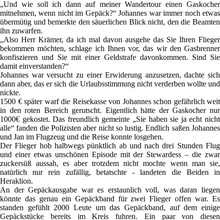
„Und wie soll ich dann auf meiner Wandertour einen Gaskocher
mitnehmen, wenn nicht im Gepäck?“ Johannes war immer noch etwas
übermütig und bemerkte den säuerlichen Blick nicht, den die Beamten
ihn zuwarfen.
„Also Herr Krämer, da ich mal davon ausgehe das Sie Ihren Flieger
bekommen möchten, schlage ich Ihnen vor, das wir den Gasbrenner
konfiszieren und Sie mit einer Geldstrafe davonkommen. Sind Sie
damit einverstanden?“
Johannes war versucht zu einer Erwiderung anzusetzen, dachte sich
dann aber, das er sich die Urlaubsstimmung nicht verderben wollte und
nickte.
1500 € später warf die Reisekasse von Johannes schon gefährlich weit
in den roten Bereich gerutscht. Eigentlich hätte der Gaskocher nur
1000€ gekostet. Das freundlich gemeinte „Sie haben sie ja echt nicht
alle“ fanden die Polizisten aber nicht so lustig. Endlich saßen Johannes
und Jan im Flugzeug und die Reise konnte losgehen.
Der Flieger hob halbwegs pünktlich ab und nach drei Stunden Flug
und einer etwas unschönen Episode mit der Stewardess – die zwar
zuckersüß aussah, es aber trotzdem nicht mochte wenn man sie,
natürlich nur rein zufällig, betatschte - landeten die Beiden in
Heraklion.
An der Gepäckausgabe war es erstaunlich voll, was daran liegen
könnte das genau ein Gepäckband für zwei Flieger offen war. Es
standen gefühlt 2000 Leute um das Gepäckband, auf dem einige
Gepäckstücke bereits im Kreis fuhren. Ein paar von diesen