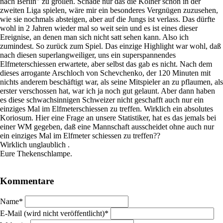
nach Berlin" zu gröllen. Schade nur das die Kölner schon in der
zweiten Liga spielen, wäre mir ein besonderes Vergnügen zuzusehen,
wie sie nochmals absteigen, aber auf die Jungs ist verlass. Das dürfte
wohl in 2 Jahren wieder mal so weit sein und es ist eines dieser
Ereignise, an denen man sich nicht satt sehen kann. Also ich
zumindest. So zurück zum Spiel. Das einzige Highlight war wohl, daß
nach diesen superlangweiliger, uns ein superspannendes
Elfmeterschiessen erwartete, aber selbst das gab es nicht. Nach dem
dieses arrogante Arschloch von Schevchenko, der 120 Minuten mit
nichts anderem beschäftigt war, als seine Mitspieler an zu pflaumen, als
erster verschossen hat, war ich ja noch gut gelaunt. Aber dann haben
es diese schwachsinnigen Schweizer nicht geschafft auch nur ein
einziges Mal im Elfmeterschiessen zu treffen. Wirklich ein absolutes
Koriosum. Hier eine Frage an unsere Statistiker, hat es das jemals bei
einer WM gegeben, daß eine Mannschaft ausscheidet ohne auch nur
ein einziges Mal im Elfmeter schiessen zu treffen??
Wirklich unglaublich .
Eure Thekenschlampe.
Kommentare
Pflichtfeld
Name
*
Pflichtfeld
E-Mail (wird nicht veröffentlicht)
*