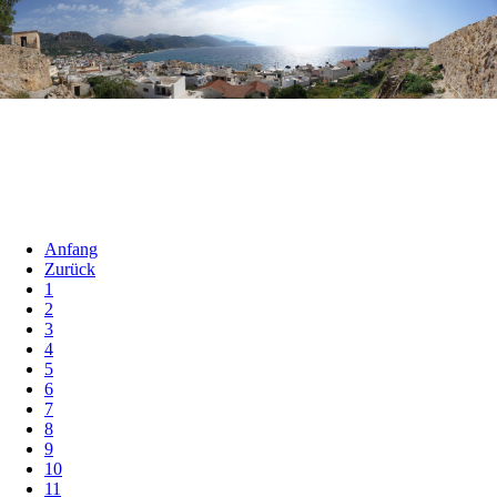
Anfang
Zurück
1
2
3
4
5
6
7
8
9
10
11