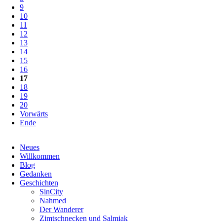
9
10
11
12
13
14
15
16
17
18
19
20
Vorwärts
Ende
Navigation
Neues
überspringen
Willkommen
Blog
Gedanken
Geschichten
SinCity
Nahmed
Der Wanderer
Zimtschnecken und Salmiak