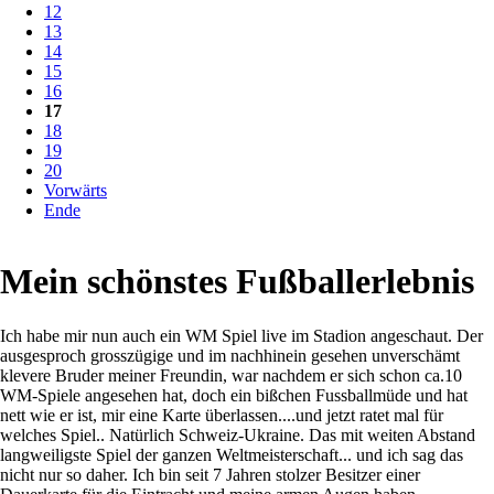
12
13
14
15
16
17
18
19
20
Vorwärts
Ende
Mein schönstes Fußballerlebnis
Ich habe mir nun auch ein WM Spiel live im Stadion angeschaut. Der
ausgesproch grosszügige und im nachhinein gesehen unverschämt
klevere Bruder meiner Freundin, war nachdem er sich schon ca.10
WM-Spiele angesehen hat, doch ein bißchen Fussballmüde und hat
nett wie er ist, mir eine Karte überlassen....und jetzt ratet mal für
welches Spiel.. Natürlich Schweiz-Ukraine. Das mit weiten Abstand
langweiligste Spiel der ganzen Weltmeisterschaft... und ich sag das
nicht nur so daher. Ich bin seit 7 Jahren stolzer Besitzer einer