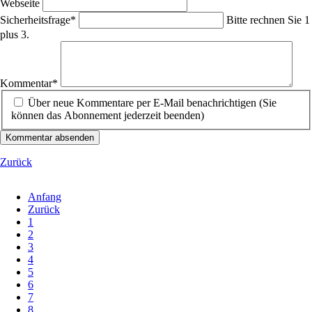
Webseite
Pflichtfeld
Sicherheitsfrage
*
Bitte rechnen Sie 1
plus 3.
Pflichtfeld
Kommentar
*
Über neue Kommentare per E-Mail benachrichtigen (Sie
können das Abonnement jederzeit beenden)
Kommentar absenden
Zurück
Anfang
Zurück
1
2
3
4
5
6
7
8