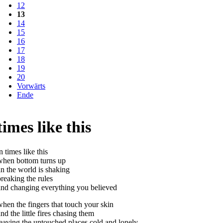
12
13
14
15
16
17
18
19
20
Vorwärts
Ende
times like this
n times like this
when bottom turns up
an the world is shaking
breaking the rules
and changing everything you believed
when the fingers that touch your skin
nd the little fires chasing them
leaving the untouched places cold and lonely