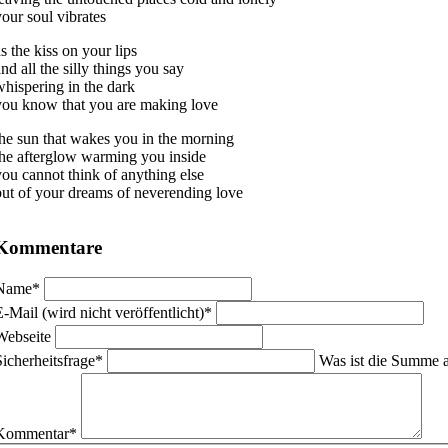
your soul vibrates
s the kiss on your lips
nd all the silly things you say
whispering in the dark
you know that you are making love
the sun that wakes you in the morning
the afterglow warming you inside
you cannot think of anything else
but of your dreams of neverending love
Kommentare
flichtfeld
Name
*
flichtfeld
E-Mail (wird nicht veröffentlicht)
*
Webseite
flichtfeld
Sicherheitsfrage
*
Was ist die Summe 
flichtfeld
Kommentar
*