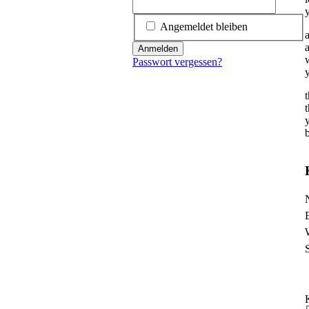
Angemeldet bleiben
a
a
Anmelden
Passwort vergessen?
P
P
P
P