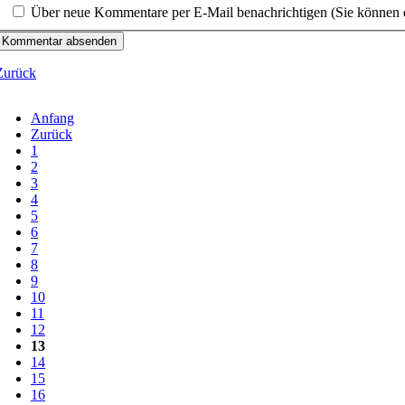
Über neue Kommentare per E-Mail benachrichtigen (Sie können 
Kommentar absenden
Zurück
Anfang
Zurück
1
2
3
4
5
6
7
8
9
10
11
12
13
14
15
16