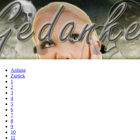
Anfang
Zurück
1
2
3
4
5
6
7
8
9
10
11