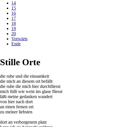
14
15
16
17
18
19
20
Vorwärts
Ende
Stille Orte
die ruhe und die einsamkeit
die mich an diesem ort befällt
die ruhe die mich hier durchfliesst
mich füllt wie wein ins glase fliesst
läßt meine gedanken wandert
von hier nach dort
an einen fernen ort
zu meiner liebsten
dort an verborgenem platz