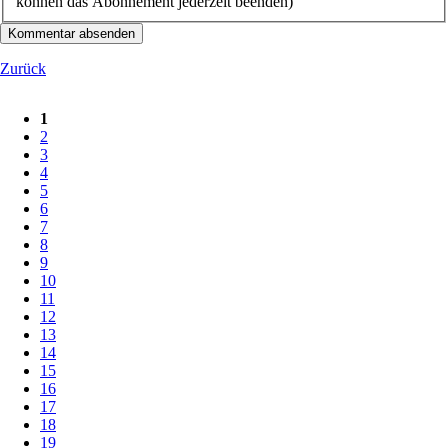
können das Abonnement jederzeit beenden)
Kommentar absenden
Zurück
1
2
3
4
5
6
7
8
9
10
11
12
13
14
15
16
17
18
19