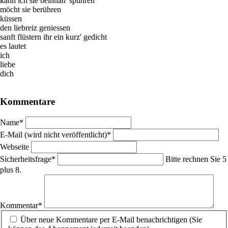
kann ich sie beinnah' spühren
möcht sie berühren
küssen
den liebreiz geniessen
sanft flüstern ihr ein kurz' gedicht
es lautet
ich
liebe
dich
Kommentare
Pflichtfeld
Name
*
Pflichtfeld
E-Mail (wird nicht veröffentlicht)
*
Webseite
Pflichtfeld
Sicherheitsfrage
*
Bitte rechnen Sie 5
plus 8.
Pflichtfeld
Kommentar
*
Über neue Kommentare per E-Mail benachrichtigen (Sie