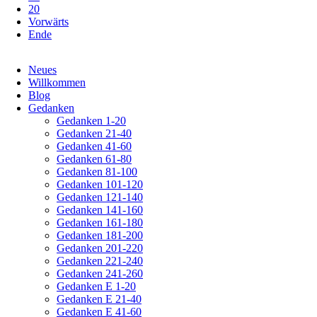
20
Vorwärts
Ende
Navigation
Neues
überspringen
Willkommen
Blog
Gedanken
Gedanken 1-20
Gedanken 21-40
Gedanken 41-60
Gedanken 61-80
Gedanken 81-100
Gedanken 101-120
Gedanken 121-140
Gedanken 141-160
Gedanken 161-180
Gedanken 181-200
Gedanken 201-220
Gedanken 221-240
Gedanken 241-260
Gedanken E 1-20
Gedanken E 21-40
Gedanken E 41-60