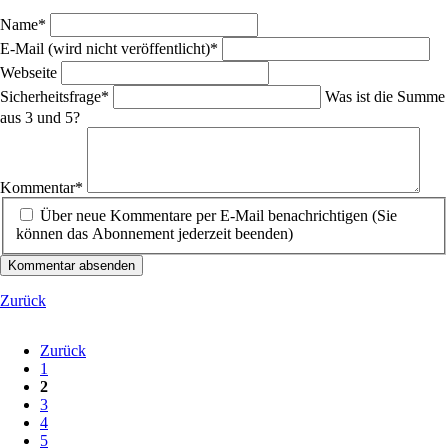
Pflichtfeld
Name
*
Pflichtfeld
E-Mail (wird nicht veröffentlicht)
*
Webseite
Pflichtfeld
Sicherheitsfrage
*
Was ist die Summe
aus 3 und 5?
Pflichtfeld
Kommentar
*
Über neue Kommentare per E-Mail benachrichtigen (Sie
können das Abonnement jederzeit beenden)
Kommentar absenden
Zurück
Zurück
1
2
3
4
5