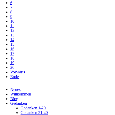
6
7
8
9
10
11
12
13
14
15
16
17
18
19
20
Vorwärts
Ende
Navigation
Neues
überspringen
Willkommen
Blog
Gedanken
Gedanken 1-20
Gedanken 21-40