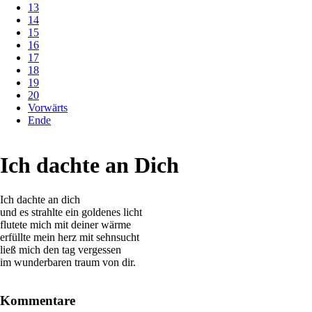
13
14
15
16
17
18
19
20
Vorwärts
Ende
Ich dachte an Dich
Ich dachte an dich
und es strahlte ein goldenes licht
flutete mich mit deiner wärme
erfüllte mein herz mit sehnsucht
ließ mich den tag vergessen
im wunderbaren traum von dir.
Kommentare