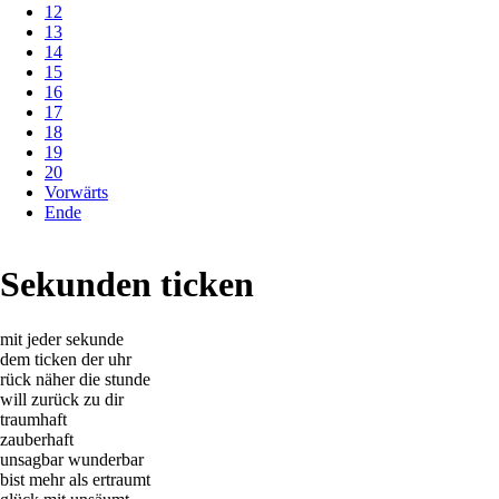
12
13
14
15
16
17
18
19
20
Vorwärts
Ende
Sekunden ticken
mit jeder sekunde
dem ticken der uhr
rück näher die stunde
will zurück zu dir
traumhaft
zauberhaft
unsagbar wunderbar
bist mehr als ertraumt