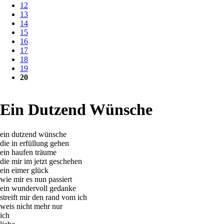
12
13
14
15
16
17
18
19
20
Ein Dutzend Wünsche
ein dutzend wünsche
die in erfüllung gehen
ein haufen träume
die mir im jetzt geschehen
ein eimer glück
wie mir es nun passiert
ein wundervoll gedanke
streift mir den rand vom ich
weis nicht mehr nur
ich