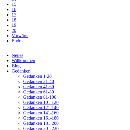
15
16
17
18
19
20
Vorwärts
Ende
Navigation
Neues
überspringen
Willkommen
Blog
Gedanken
Gedanken 1-20
Gedanken 21-40
Gedanken 41-60
Gedanken 61-80
Gedanken 81-100
Gedanken 101-120
Gedanken 121-140
Gedanken 141-160
Gedanken 161-180
Gedanken 181-200
Gedanken 201-220