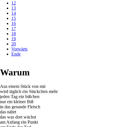
12
13
14
15
16
17
18
19
20
Vorwärts
Ende
Warum
Aus einem Stück von mir
wird täglich ein Stückchen mehr
jeden Tag ein bißchen
nur ein kleiner Biß
in das gesunde Fleisch
das nährt
das was dort wächst
am Anfang ein Punkt