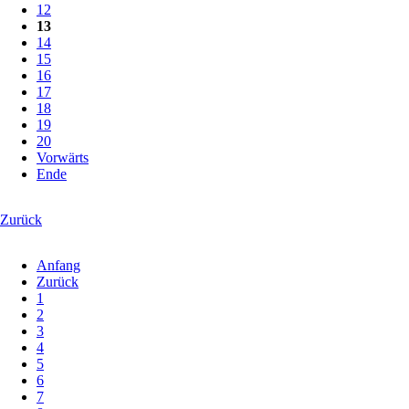
12
13
14
15
16
17
18
19
20
Vorwärts
Ende
Zurück
Anfang
Zurück
1
2
3
4
5
6
7