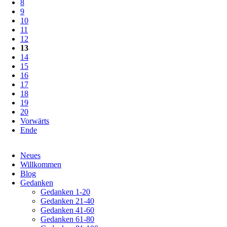
8
9
10
11
12
13
14
15
16
17
18
19
20
Vorwärts
Ende
Navigation
Neues
überspringen
Willkommen
Blog
Gedanken
Gedanken 1-20
Gedanken 21-40
Gedanken 41-60
Gedanken 61-80