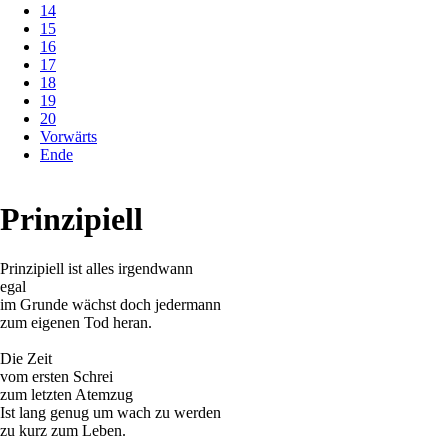
14
15
16
17
18
19
20
Vorwärts
Ende
Prinzipiell
Prinzipiell ist alles irgendwann
egal
im Grunde wächst doch jedermann
zum eigenen Tod heran.
Die Zeit
vom ersten Schrei
zum letzten Atemzug
Ist lang genug um wach zu werden
zu kurz zum Leben.