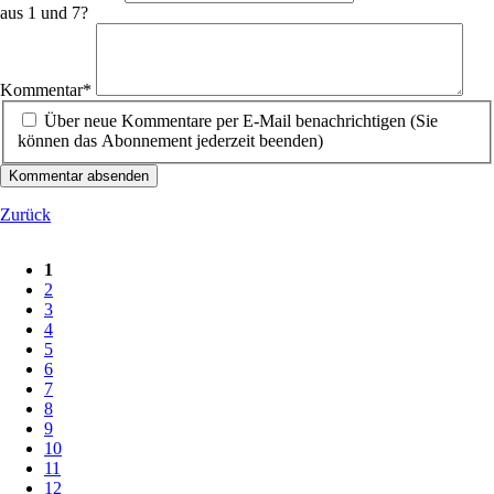
aus 1 und 7?
Pflichtfeld
Kommentar
*
Über neue Kommentare per E-Mail benachrichtigen (Sie
können das Abonnement jederzeit beenden)
Kommentar absenden
Zurück
1
2
3
4
5
6
7
8
9
10
11
12