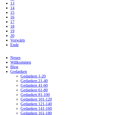
13
14
15
16
17
18
19
20
Vorwärts
Ende
Navigation
Neues
überspringen
Willkommen
Blog
Gedanken
Gedanken 1-20
Gedanken 21-40
Gedanken 41-60
Gedanken 61-80
Gedanken 81-100
Gedanken 101-120
Gedanken 121-140
Gedanken 141-160
Gedanken 161-180