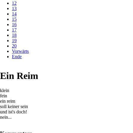
12
13
14
15
16
17
18
19
20
Vorwärts
Ende
Ein Reim
klein
fein
ein reim
soll keiner sein
und ist's doch!
nein...