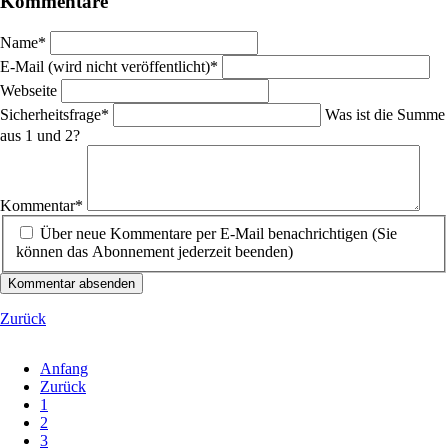
Kommentare
Pflichtfeld
Name
*
Pflichtfeld
E-Mail (wird nicht veröffentlicht)
*
Webseite
Pflichtfeld
Sicherheitsfrage
*
Was ist die Summe
aus 1 und 2?
Pflichtfeld
Kommentar
*
Über neue Kommentare per E-Mail benachrichtigen (Sie
können das Abonnement jederzeit beenden)
Kommentar absenden
Zurück
Anfang
Zurück
1
2
3