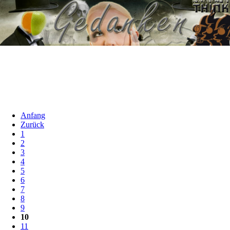
Anfang
Zurück
1
2
3
4
5
6
7
8
9
10
11