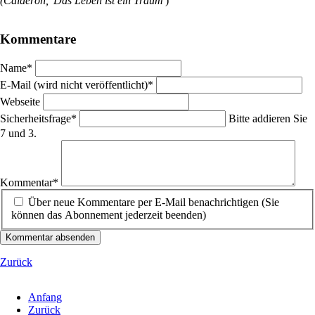
(Calderón, 'Das Leben ist ein Traum'
)
Kommentare
Pflichtfeld
Name
*
Pflichtfeld
E-Mail (wird nicht veröffentlicht)
*
Webseite
Pflichtfeld
Sicherheitsfrage
*
Bitte addieren Sie
7 und 3.
Pflichtfeld
Kommentar
*
Über neue Kommentare per E-Mail benachrichtigen (Sie
können das Abonnement jederzeit beenden)
Kommentar absenden
Zurück
Anfang
Zurück