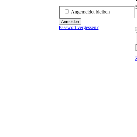
P
Angemeldet bleiben
P
Anmelden
Passwort vergessen?