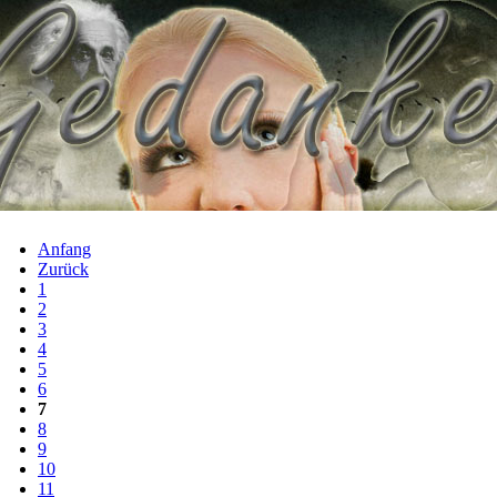
Anfang
Zurück
1
2
3
4
5
6
7
8
9
10
11