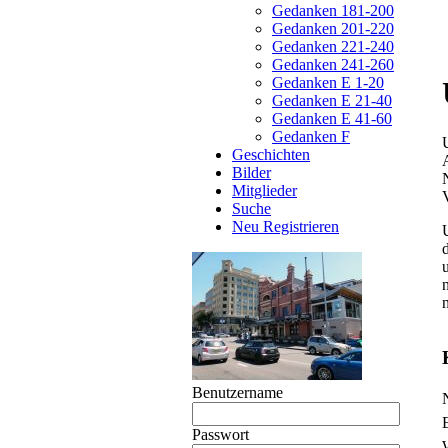
Gedanken 181-200
Gedanken 201-220
Gedanken 221-240
Gedanken 241-260
Gedanken E 1-20
Gedanken E 21-40
Gedanken E 41-60
Gedanken F
Geschichten
Bilder
Mitglieder
Suche
Neu Registrieren
Benutzername
P
P
Passwort