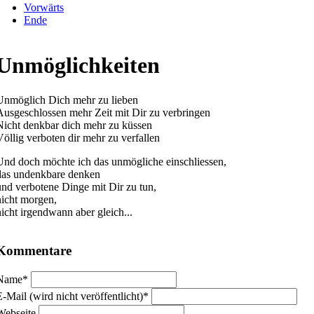
Vorwärts
Ende
Unmöglichkeiten
Unmöglich Dich mehr zu lieben
Ausgeschlossen mehr Zeit mit Dir zu verbringen
Nicht denkbar dich mehr zu küssen
Völlig verboten dir mehr zu verfallen
Und doch möchte ich das unmögliche einschliessen,
das undenkbare denken
und verbotene Dinge mit Dir zu tun,
nicht morgen,
nicht irgendwann aber gleich...
Kommentare
flichtfeld
Name
*
flichtfeld
E-Mail (wird nicht veröffentlicht)
*
Webseite