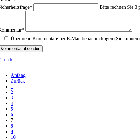
flichtfeld
Sicherheitsfrage
*
Bitte rechnen Sie 3 
flichtfeld
Kommentar
*
Über neue Kommentare per E-Mail benachrichtigen (Sie können 
Kommentar absenden
Zurück
Anfang
Zurück
1
2
3
4
5
6
7
8
9
10