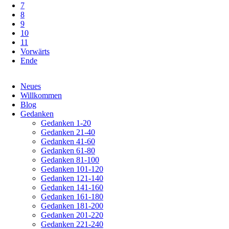
7
8
9
10
11
Vorwärts
Ende
Navigation
Neues
überspringen
Willkommen
Blog
Gedanken
Gedanken 1-20
Gedanken 21-40
Gedanken 41-60
Gedanken 61-80
Gedanken 81-100
Gedanken 101-120
Gedanken 121-140
Gedanken 141-160
Gedanken 161-180
Gedanken 181-200
Gedanken 201-220
Gedanken 221-240