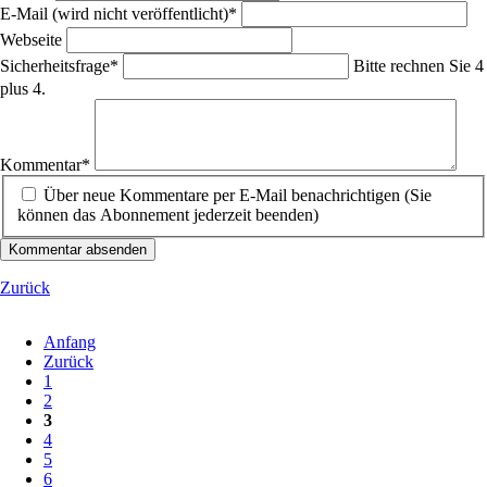
Pflichtfeld
E-Mail (wird nicht veröffentlicht)
*
Webseite
Pflichtfeld
Sicherheitsfrage
*
Bitte rechnen Sie 4
plus 4.
Pflichtfeld
Kommentar
*
Über neue Kommentare per E-Mail benachrichtigen (Sie
können das Abonnement jederzeit beenden)
Kommentar absenden
Zurück
Anfang
Zurück
1
2
3
4
5
6