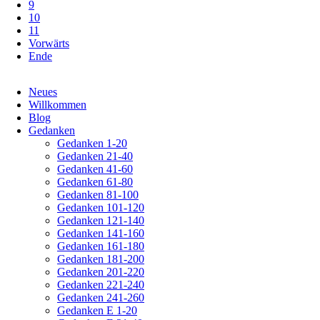
9
10
11
Vorwärts
Ende
Navigation
Neues
überspringen
Willkommen
Blog
Gedanken
Gedanken 1-20
Gedanken 21-40
Gedanken 41-60
Gedanken 61-80
Gedanken 81-100
Gedanken 101-120
Gedanken 121-140
Gedanken 141-160
Gedanken 161-180
Gedanken 181-200
Gedanken 201-220
Gedanken 221-240
Gedanken 241-260
Gedanken E 1-20