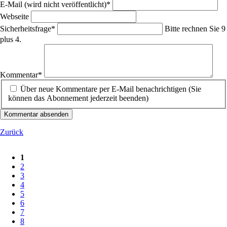
Pflichtfeld
E-Mail (wird nicht veröffentlicht)
*
Webseite
Pflichtfeld
Sicherheitsfrage
*
Bitte rechnen Sie 9
plus 4.
Pflichtfeld
Kommentar
*
Über neue Kommentare per E-Mail benachrichtigen (Sie
können das Abonnement jederzeit beenden)
Kommentar absenden
Zurück
1
2
3
4
5
6
7
8