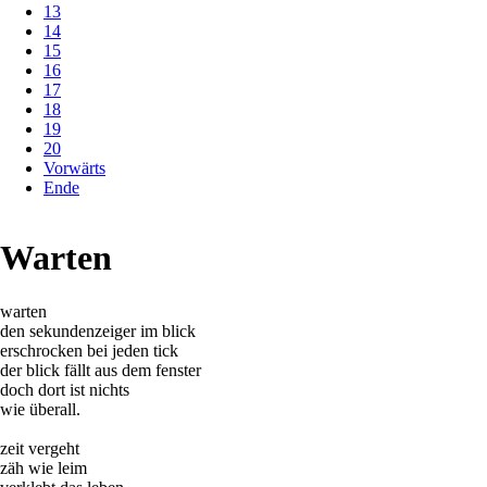
13
14
15
16
17
18
19
20
Vorwärts
Ende
Warten
warten
den sekundenzeiger im blick
erschrocken bei jeden tick
der blick fällt aus dem fenster
doch dort ist nichts
wie überall.
zeit vergeht
zäh wie leim