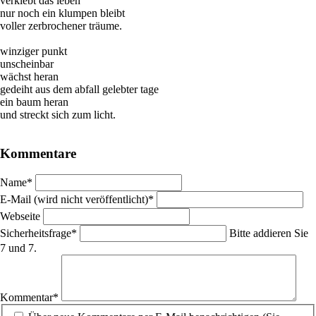
verklebt das leben
nur noch ein klumpen bleibt
voller zerbrochener träume.
winziger punkt
unscheinbar
wächst heran
gedeiht aus dem abfall gelebter tage
ein baum heran
und streckt sich zum licht.
Kommentare
Pflichtfeld
Name
*
Pflichtfeld
E-Mail (wird nicht veröffentlicht)
*
Webseite
Pflichtfeld
Sicherheitsfrage
*
Bitte addieren Sie
7 und 7.
Pflichtfeld
Kommentar
*