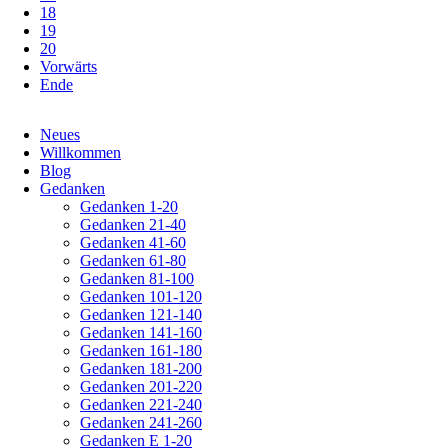
18
19
20
Vorwärts
Ende
Navigation
Neues
überspringen
Willkommen
Blog
Gedanken
Gedanken 1-20
Gedanken 21-40
Gedanken 41-60
Gedanken 61-80
Gedanken 81-100
Gedanken 101-120
Gedanken 121-140
Gedanken 141-160
Gedanken 161-180
Gedanken 181-200
Gedanken 201-220
Gedanken 221-240
Gedanken 241-260
Gedanken E 1-20