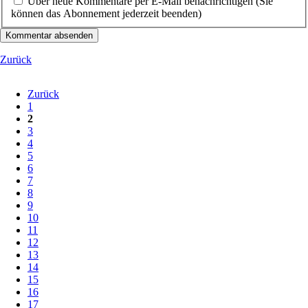
Über neue Kommentare per E-Mail benachrichtigen (Sie
können das Abonnement jederzeit beenden)
Kommentar absenden
Zurück
Zurück
1
2
3
4
5
6
7
8
9
10
11
12
13
14
15
16
17