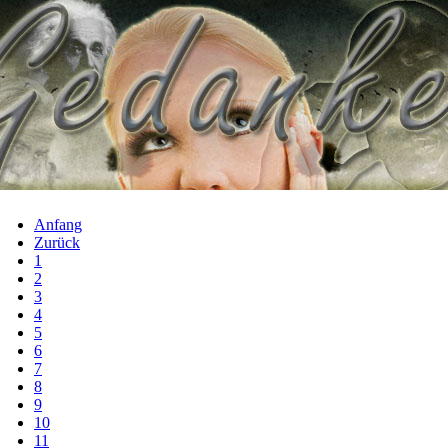
Anfang
Zurück
1
2
3
4
5
6
7
8
9
10
11