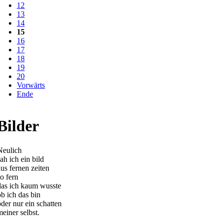
12
13
14
15
16
17
18
19
20
Vorwärts
Ende
Bilder
Neulich
ah ich ein bild
aus fernen zeiten
so fern
das ich kaum wusste
ob ich das bin
oder nur ein schatten
meiner selbst.