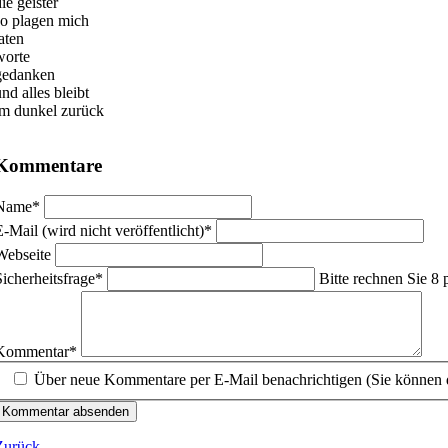
ie geister
so plagen mich
aten
worte
gedanken
nd alles bleibt
im dunkel zurück
Kommentare
flichtfeld
Name
*
flichtfeld
E-Mail (wird nicht veröffentlicht)
*
Webseite
flichtfeld
Sicherheitsfrage
*
Bitte rechnen Sie 8 
flichtfeld
Kommentar
*
Über neue Kommentare per E-Mail benachrichtigen (Sie können 
Kommentar absenden
Zurück