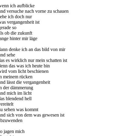
wenn ich aufblicke
und versuche nach vorne zu schauen
sehe ich doch nur
was vergangenheit ist
gerade so
als ob die zukunft
lange hinter mir läge
dann denke ich an das bild von mir
und sehe
das es wirklich nur mein schatten ist
denn das was ich heute bin
wird vom licht beschienen
in meinem rücken
und lässt die vergangenheit
in der dämmerung
und mich im licht
das blendend hell
ereitelt
zu sehen was kommt
und sich von dem was gewesen ist
abzuwenden
so jagen mich