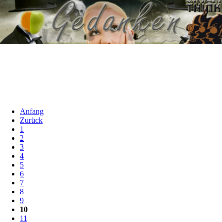
Anfang
Zurück
1
2
3
4
5
6
7
8
9
10
11