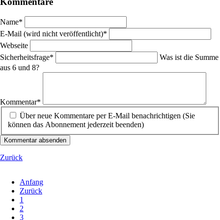
Kommentare
Pflichtfeld
Name
*
Pflichtfeld
E-Mail (wird nicht veröffentlicht)
*
Webseite
Pflichtfeld
Sicherheitsfrage
*
Was ist die Summe
aus 6 und 8?
Pflichtfeld
Kommentar
*
Über neue Kommentare per E-Mail benachrichtigen (Sie
können das Abonnement jederzeit beenden)
Kommentar absenden
Zurück
Anfang
Zurück
1
2
3