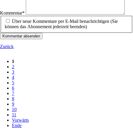
Kommentar
*
Über neue Kommentare per E-Mail benachrichtigen (Sie
können das Abonnement jederzeit beenden)
Kommentar absenden
Zurück
1
2
3
4
5
6
7
8
9
10
11
Vorwärts
Ende