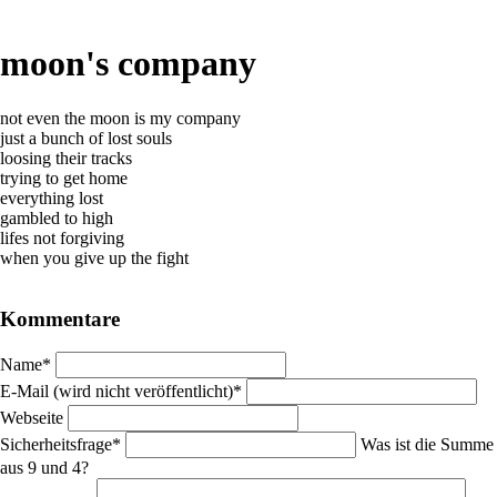
moon's company
not even the moon is my company
just a bunch of lost souls
loosing their tracks
trying to get home
everything lost
gambled to high
lifes not forgiving
when you give up the fight
Kommentare
Pflichtfeld
Name
*
Pflichtfeld
E-Mail (wird nicht veröffentlicht)
*
Webseite
Pflichtfeld
Sicherheitsfrage
*
Was ist die Summe
aus 9 und 4?
Pflichtfeld