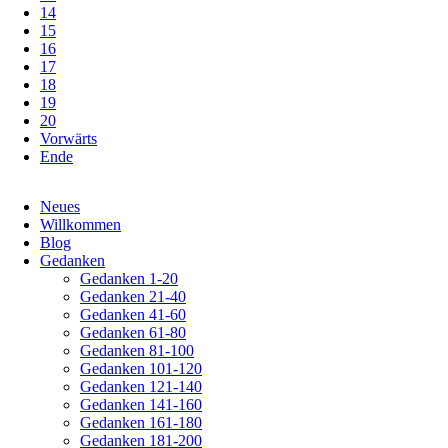
14
15
16
17
18
19
20
Vorwärts
Ende
Navigation
Neues
überspringen
Willkommen
Blog
Gedanken
Gedanken 1-20
Gedanken 21-40
Gedanken 41-60
Gedanken 61-80
Gedanken 81-100
Gedanken 101-120
Gedanken 121-140
Gedanken 141-160
Gedanken 161-180
Gedanken 181-200