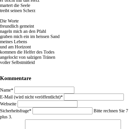
er bricht mir das Herz
martert die Seele
treibt seinen Scherz
Die Worte
freundlich gemeint
nageln mich an den Pfahl
graben mich ein im heissen Sand
meines Lebens
und am Horizont
kommen die Helfer des Todes
angelockt von salzigen Tränen
voller Selbstmitleid
Kommentare
Pflichtfeld
Name
*
Pflichtfeld
E-Mail (wird nicht veröffentlicht)
*
Webseite
Pflichtfeld
Sicherheitsfrage
*
Bitte rechnen Sie 7
plus 3.
Pflichtfeld