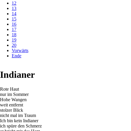
12
13
14
15
16
17
18
19
20
Vorwärts
Ende
Indianer
Rote Haut
nur im Sommer
Hohe Wangen
weit entfernt
stolzer Blick
nicht mal im Traum
Ich bin kein Indianer
ich spüre den Schmerz