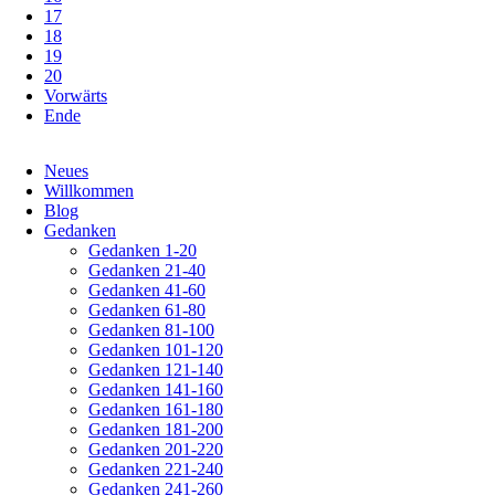
17
18
19
20
Vorwärts
Ende
Navigation
Neues
überspringen
Willkommen
Blog
Gedanken
Gedanken 1-20
Gedanken 21-40
Gedanken 41-60
Gedanken 61-80
Gedanken 81-100
Gedanken 101-120
Gedanken 121-140
Gedanken 141-160
Gedanken 161-180
Gedanken 181-200
Gedanken 201-220
Gedanken 221-240
Gedanken 241-260