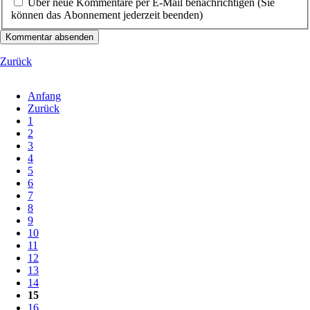
Über neue Kommentare per E-Mail benachrichtigen (Sie
können das Abonnement jederzeit beenden)
Kommentar absenden
Zurück
Anfang
Zurück
1
2
3
4
5
6
7
8
9
10
11
12
13
14
15
16