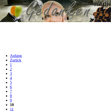
Anfang
Zurück
1
2
3
4
5
6
7
8
9
10
11