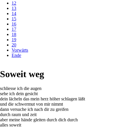
12
13
14
15
16
17
18
19
20
Vorwärts
Ende
Soweit weg
schliesse ich die augen
sehe ich dein gesicht
dein lächeln das mein herz höher schlagen läßt
und die schwermut von mir nimmt
dann versuche ich nach dir zu greifen
durch raum und zeit
aber meine hände gleiten durch dich durch
alles soweit