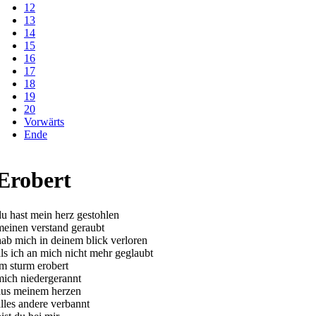
12
13
14
15
16
17
18
19
20
Vorwärts
Ende
Erobert
du hast mein herz gestohlen
meinen verstand geraubt
hab mich in deinem blick verloren
als ich an mich nicht mehr geglaubt
im sturm erobert
mich niedergerannt
aus meinem herzen
alles andere verbannt