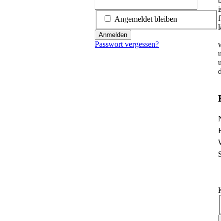
b
Angemeldet bleiben
Anmelden
Passwort vergessen?
P
P
P
P