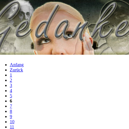
Anfang
Zurück
1
2
3
4
5
6
7
8
9
10
11