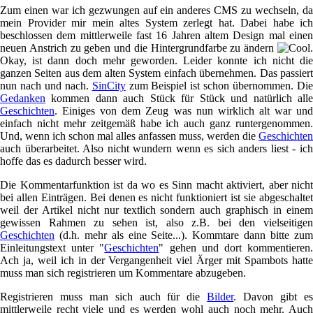
Zum einen war ich gezwungen auf ein anderes CMS zu wechseln, da
mein Provider mir mein altes System zerlegt hat. Dabei habe ich
beschlossen dem mittlerweile fast 16 Jahren altem Design mal einen
neuen Anstrich zu geben und die Hintergrundfarbe zu ändern
.
Okay, ist dann doch mehr geworden. Leider konnte ich nicht die
ganzen Seiten aus dem alten System einfach übernehmen. Das passiert
nun nach und nach.
SinCity
zum Beispiel ist schon übernommen. Di
Gedanken
kommen dann auch Stück für Stück und natürlich alle
Geschichten
. Einiges von dem Zeug was nun wirklich alt war und
einfach nicht mehr zeitgemäß habe ich auch ganz runtergenommen.
Und, wenn ich schon mal alles anfassen muss, werden die
Geschichten
auch überarbeitet. Also nicht wundern wenn es sich anders liest - ich
hoffe das es dadurch besser wird.
Die Kommentarfunktion ist da wo es Sinn macht aktiviert, aber nicht
bei allen Einträgen. Bei denen es nicht funktioniert ist sie abgeschaltet
weil der Artikel nicht nur textlich sondern auch graphisch in einem
gewissen Rahmen zu sehen ist, also z.B. bei den vielseitigen
Geschichten
(d.h. mehr als eine Seite...). Kommtare dann bitte zum
Einleitungstext unter "
Geschichten
" gehen und dort kommentieren
Ach ja, weil ich in der Vergangenheit viel Ärger mit Spambots hatte
muss man sich registrieren um Kommentare abzugeben.
Registrieren muss man sich auch für die
Bilder
. Davon gibt e
mittlerweile recht viele und es werden wohl auch noch mehr. Auch