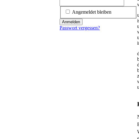
Angemeldet bleiben
i
Anmelden
u
Passwort vergessen?
z
P
P
P