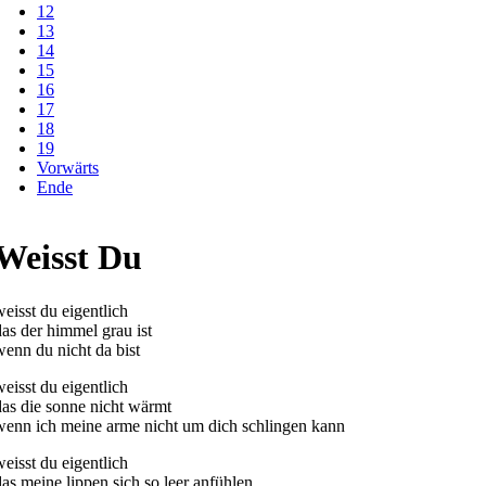
12
13
14
15
16
17
18
19
Vorwärts
Ende
Weisst Du
weisst du eigentlich
das der himmel grau ist
wenn du nicht da bist
weisst du eigentlich
das die sonne nicht wärmt
wenn ich meine arme nicht um dich schlingen kann
weisst du eigentlich
das meine lippen sich so leer anfühlen