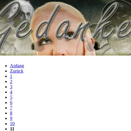
Anfang
Zurück
1
2
3
4
5
6
7
8
9
10
11