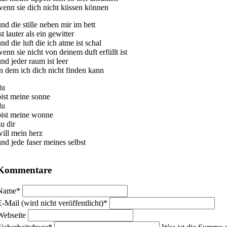
wenn sie dich nicht küssen können
und die stille neben mir im bett
st lauter als ein gewitter
nd die luft die ich atme ist schal
wenn sie nicht von deinem duft erfüllt ist
und jeder raum ist leer
in dem ich dich nicht finden kann
du
bist meine sonne
du
bist meine wonne
u dir
will mein herz
und jede faser meines selbst
Kommentare
flichtfeld
Name
*
flichtfeld
E-Mail (wird nicht veröffentlicht)
*
Webseite
flichtfeld