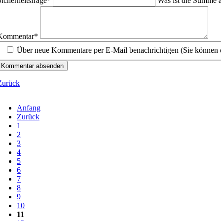
Sicherheitsfrage
*
Was ist die Summe 
flichtfeld
Kommentar
*
Über neue Kommentare per E-Mail benachrichtigen (Sie können 
Kommentar absenden
Zurück
Anfang
Zurück
1
2
3
4
5
6
7
8
9
10
11