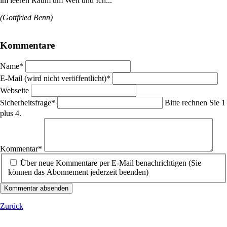
im leeren Raum um Welt und Ich...
(Gottfried Benn)
Kommentare
Pflichtfeld
Name
*
Pflichtfeld
E-Mail (wird nicht veröffentlicht)
*
Webseite
Pflichtfeld
Sicherheitsfrage
*
Bitte rechnen Sie 1
plus 4.
Pflichtfeld
Kommentar
*
Über neue Kommentare per E-Mail benachrichtigen (Sie
können das Abonnement jederzeit beenden)
Kommentar absenden
Zurück