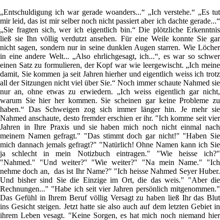
„Entschuldigung ich war gerade woanders...“ „Ich verstehe.“ „Es tut
mir leid, das ist mir selber noch nicht passiert aber ich dachte gerade...“
„Sie fragten sich, wer ich eigentlich bin.“ Die plötzliche Erkenntnis
ließ sie Ihn völlig verdutzt ansehen. Für eine Weile konnte Sie gar
nicht sagen, sondern nur in seine dunklen Augen starren. Wie Löcher
in eine andere Welt... „Also ehrlichgesagt, ich...“, es war so schwer
einen Satz zu formulieren, der Kopf war wie leergewischt. „Ich meine
damit, Sie kommen ja seit Jahren hierher und eigentlich weiss ich trotz
all der Sitzungen nicht viel über Sie.“ Noch immer schaute Nahmed sie
nur an, ohne etwas zu erwiedern. „Ich weiss eigentlich gar nicht,
warum Sie hier her kommen. Sie scheinen gar keine Probleme zu
haben.“ Das Schweigen zog sich immer länger hin. Je mehr sie
Nahmed anschaute, desto fremder erschien er ihr. "Ich komme seit vier
Jahren in Ihre Praxis und sie haben mich noch nicht einmal nach
meinem Namen gefragt." "Das stimmt doch gar nicht!" "Haben Sie
mich dannach jemals gefragt?" "Natürlich! Ohne Namen kann ich Sie
ja schlecht in mein Notizbuch eintragen." "Wie heisse ich?"
"Nahmed." "Und weiter?" "Wie weiter?" "Na mein Name." "Ich
nehme doch an, das ist Ihr Name?" "Ich heisse Nahmed Seyer Huber.
Und bisher sind Sie die Einzige im Ort, die das weis." "Aber die
Rechnungen..." "Habe ich seit vier Jahren persönlich mitgenommen."
Das Gefühl in Ihrem Beruf völlig Versagt zu haben ließ Ihr das Blut
ins Gesicht steigen. Jetzt hatte sie also auch auf dem letzten Gebiet in
ihrem Leben vesagt. "Keine Sorgen, es hat mich noch niemand hier