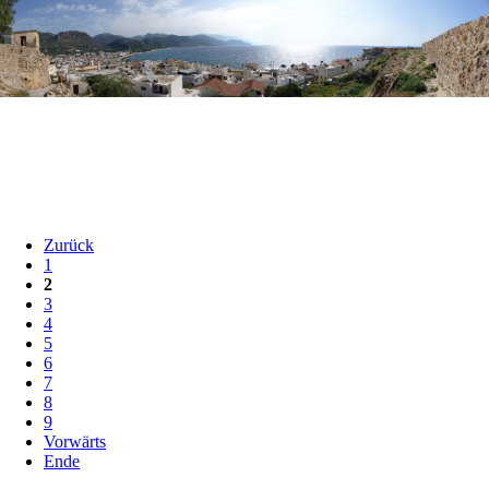
Zurück
1
2
3
4
5
6
7
8
9
Vorwärts
Ende