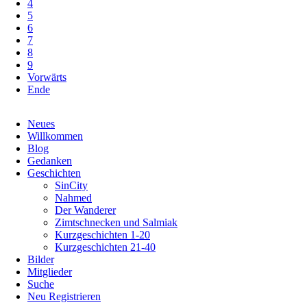
4
5
6
7
8
9
Vorwärts
Ende
Navigation
Neues
überspringen
Willkommen
Blog
Gedanken
Geschichten
SinCity
Nahmed
Der Wanderer
Zimtschnecken und Salmiak
Kurzgeschichten 1-20
Kurzgeschichten 21-40
Bilder
Mitglieder
Suche
Neu Registrieren