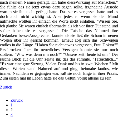
nach meinem Namen gefragt. Ich habe dieseWirkung auf Menschen."
Sie fühlte das sie jetzt etwas dazu sagen sollte, irgendeine Ausrede
warum sie ihn nicht gefragt hatte. Das sie es vergessen hatte und es
doch auch nicht wichtig ist. Aber jedesmal wenn sie den Mund
aufmachte wollten ihr einfach die Worte nicht einfallen. "Wissen Sie,
ich glaube Sie waren einfach überrascht als ich vor ihrer Tür stand und
später haben sie es vergessen." Die Tatsche das Nahmed ihre
Gedanken besserAussprechen konnte als sie ließ die Scham in neuen
Wogen über ihr gesicht kommen. Erneut zog sich das Schweigen
endlos in die Länge. "Haben Sie nicht etwas vergessen, Frau Doktor?"
Erschrocken über ihr neuerliches Versagen konnte sie nur noch
stottern: "W-w-was denn n-n-noch?" "Unsere zeit heute ist um." Der
rasche Blick auf die Uhr zeigte ihr, das das stimmte. "Tatsächlich..."
"Es war eine gute Sitzung. Vielen Dank und bis in zwei Wochen." Mit
diesen Worten stand Nahmed auf und ging, beinnahe lautlos, wie
immer. Nachdem er gegangen war, saß sie noch lange in ihrer Praxis.
Zum ersten mal im Leben hatte sie das Gefühl völlig alleine zu sein.
Zurück
Zurück
1
2
3