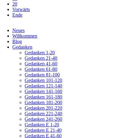
20
Vorwärts
Ende
Navigation
Neues
überspringen
Willkommen
Blog
Gedanken
Gedanken 1-20
Gedanken 21-40
Gedanken 41-60
Gedanken 61-80
Gedanken 81-100
Gedanken 101-120
Gedanken 121-140
Gedanken 141-160
Gedanken 161-180
Gedanken 181-200
Gedanken 201-220
Gedanken 221-240
Gedanken 241-260
Gedanken E 1-20
Gedanken E 21-40
Gedanken E 41-60