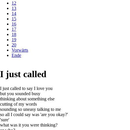
12
13
14
15
16
17
18
19
20
Vorwärts
Ende
I just called
I just called to say I love you
but you sounded busy
thinking about something else
cutting of my words
sounding so uneasy talking to me
so all I could say was 'are you okay?'
'sure'
what was it you were thinking?