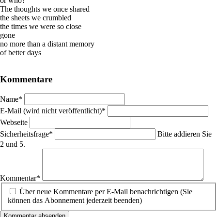
or who?
The thoughts we once shared
the sheets we crumbled
the times we were so close
gone
no more than a distant memory
of better days
Kommentare
Pflichtfeld
Name
*
Pflichtfeld
E-Mail (wird nicht veröffentlicht)
*
Webseite
Pflichtfeld
Sicherheitsfrage
*
Bitte addieren Sie
2 und 5.
Pflichtfeld
Kommentar
*
Über neue Kommentare per E-Mail benachrichtigen (Sie
können das Abonnement jederzeit beenden)
Kommentar absenden