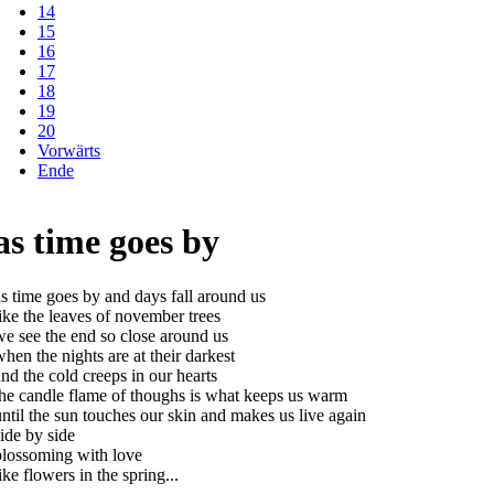
14
15
16
17
18
19
20
Vorwärts
Ende
as time goes by
as time goes by and days fall around us
like the leaves of november trees
we see the end so close around us
when the nights are at their darkest
and the cold creeps in our hearts
the candle flame of thoughs is what keeps us warm
until the sun touches our skin and makes us live again
side by side
blossoming with love
ike flowers in the spring...