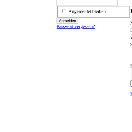
Angemeldet bleiben
Anmelden
P
Passwort vergessen?
P
P
P