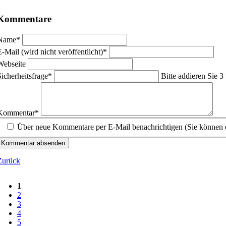
Kommentare
flichtfeld
Name
*
flichtfeld
E-Mail (wird nicht veröffentlicht)
*
Webseite
flichtfeld
Sicherheitsfrage
*
Bitte addieren Sie 3
flichtfeld
Kommentar
*
Über neue Kommentare per E-Mail benachrichtigen (Sie können 
Kommentar absenden
Zurück
1
2
3
4
5