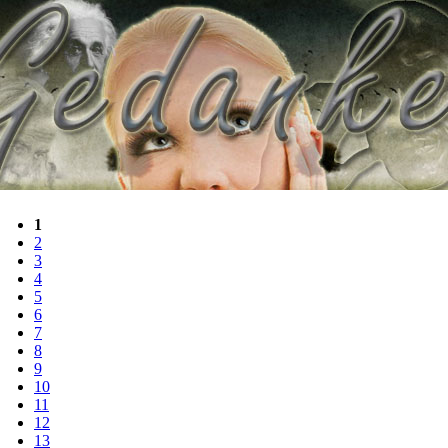
1
2
3
4
5
6
7
8
9
10
11
12
13